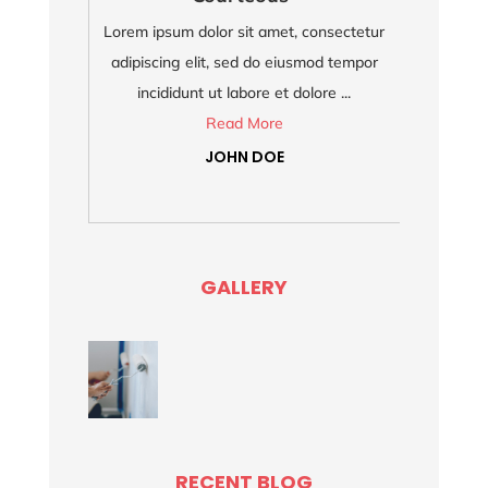
Lorem ipsum dolor sit amet, consectetur
Lo
adipiscing elit, sed do eiusmod tempor
a
incididunt ut labore et dolore ...
Read More
JOHN DOE
GALLERY
RECENT BLOG