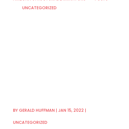
UNCATEGORIZED
5
5
INTEGER VENENATIS BLIT ET URNA SEMP FUSCE
IMPERDIET
BY
GERALD HUFFMAN
|
JAN 15, 2022
|
UNCATEGORIZED