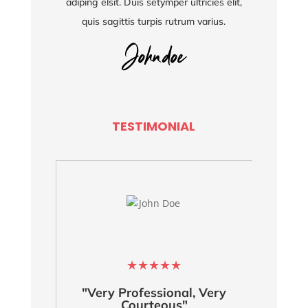
adiping elsit. Duis setymper ultricies elit,
quis sagittis turpis rutrum varius.
TESTIMONIAL
★
★
★
★
★
"Very Professional, Very
Courteous"