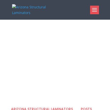
INTEGER VENENATIS
BLIT ET URNA SEMP
FUSCE IMPERDIET
ARIZONA STRUCTURAL LAMINATORS
POSTS
5